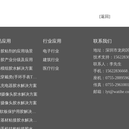
[返回]
品应用
行业应用
联系我们
地址：深圳市龙岗区
子胶粘剂的应用场景
电子行业
技术支持：15622836
子胶产业分级及应用
建筑行业
联系人：李先生
示模组胶水解决方案
医疗行业
手机：15622836668 /
智能穿戴类(手环手表TWS)胶水
座机：0755-288959
传真：0755-2961001
线充电器胶水解决方案
邮箱：lyt@watihe.com
M摄像头胶水解决方案
防摄像头胶水解决方案
FPC软板保护用胶解决方案
硅胶基材粘接胶水解决方案
智能手机结构粘接胶水解决方案